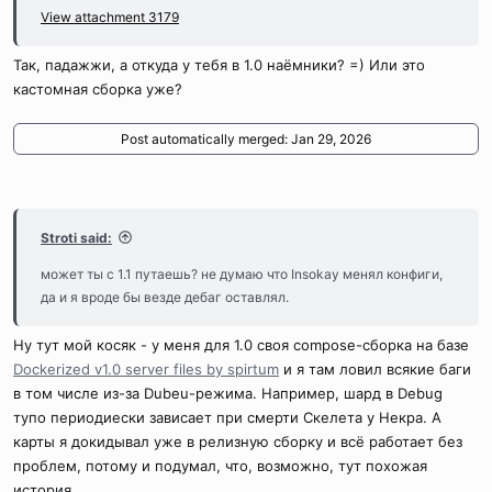
View attachment 3179
Так, падажжи, а откуда у тебя в 1.0 наёмники? =) Или это
кастомная сборка уже?
Post automatically merged:
Jan 29, 2026
Stroti said:
может ты с 1.1 путаешь? не думаю что Insokay менял конфиги,
да и я вроде бы везде дебаг оставлял.
Ну тут мой косяк - у меня для 1.0 своя compose-сборка на базе
Dockerized v1.0 server files by spirtum
и я там ловил всякие баги
в том числе из-за Dubeu-режима. Например, шард в Debug
тупо периодиески зависает при смерти Скелета у Некра. А
карты я докидывал уже в релизную сборку и всё работает без
проблем, потому и подумал, что, возможно, тут похожая
история