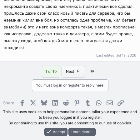
карты я докидывал уже в релизную сборку и всё работает без
некроманта создать своих наемников, практически все сделал,
проблем, потому и подумал, что, возможно, тут похожая
пришлось даже свой класс новый писать для сервера, что бы
история
наемник хилил вне боя, но осталась одна проблема, хил бегает
за мобами) это у него зона комфорта такая, в мозгах прописана)
как исправлю, доделаю танка и дамагера, с этим будет проще,
выложу сюда, чтоб каждый мог в соло поиграть) и данжи
походить)
Last edited:
Jul 19, 2026
Last
1 of 10
Next
You must log in or register to reply here.
Facebook
X
Bluesky
LinkedIn
Reddit
Pinterest
Tumblr
WhatsApp
Email
Link
Share:
This site uses cookies to help personalise content, tailor your experience and
to keep you logged in if you register.
Forums
English Section
Guides
Version 1.1
By continuing to use this site, you are consenting to our use of cookies.
Accept
Learn more…
Forums
What's New
Log In
Register
Search
Allods Developers Community