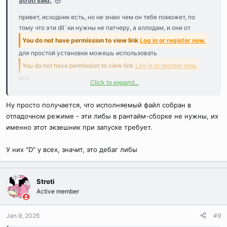
Stroti said:
привет, исходник есть, но не знаю чем он тебе поможет, по
тому что эти dll`ки нужны не патчеру, а аллодам, и они от
You do not have permission to view link
Log in or register now.
для простой установки можешь использовать
You do not have permission to view link
Log in or register now.
или
Click to expand...
You do not have permission to view link
Log in or register now.
или с оф сайта Майкрософт
Ну просто получается, что исполняемый файл собран в
отладочном режиме - эти либы в рантайм-сборке не нужны, их
именно этот экзешник при запуске требует.
У них "D" у всех, значит, это дебаг либы
Stroti
Active member
Jan 9, 2026
#9