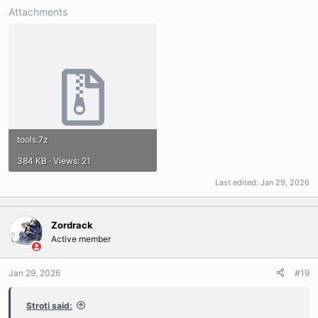
Attachments
tools.7z
384 KB · Views: 21
Last edited:
Jan 29, 2026
Zordrack
Active member
Jan 29, 2026
#19
Stroti said: