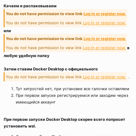
Качаем и распаковываем
You do not have permission to view link
Log in or register now.
You do not have permission to view link
Log in or register now.
или
You do not have permission to view link
Log in or register now.
You do not have permission to view link
Log in or register now.
в
любую удобную папку
Затем ставим Docker Desktop с официального
You do not have permission to view link
Log in or register now.
.
Тут хитростей нет, при установке все галочки оставляем
При первом запуске регистрируемся или заходим через
имеющийся аккаунт
При первом запуске Docker Desktop скорее всего попросит
установить wsl.