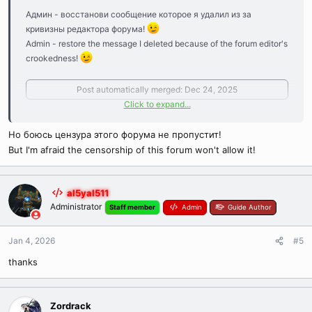
Админ - восстанови сообщение которое я удалил из за
кривизны редактора форума!
Admin - restore the message I deleted because of the forum editor's
crookedness!
Post automatically merged:
Dec 24, 2025
Click to expand...
Но боюсь цензура этого форума не пропустит!
Аллоды живы в наших сердцах!
But I'm afraid the censorship of this forum won't allow it!
Allods are alive in our hearts!
al5yal511
Administrator
Staff member
Admin
Guide Author
Jan 4, 2026
#5
thanks
Zordrack