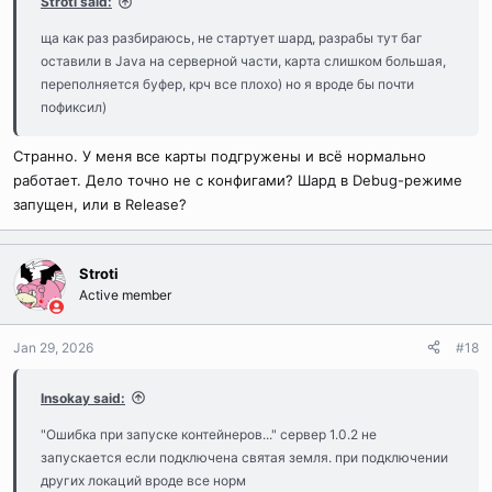
Stroti said:
ща как раз разбираюсь, не стартует шард, разрабы тут баг
оставили в Java на серверной части, карта слишком большая,
переполняется буфер, крч все плохо) но я вроде бы почти
пофиксил)
Странно. У меня все карты подгружены и всё нормально
работает. Дело точно не с конфигами? Шард в Debug-режиме
запущен, или в Release?
Stroti
Active member
Jan 29, 2026
#18
Insokay said:
"Ошибка при запуске контейнеров..." сервер 1.0.2 не
запускается если подключена святая земля. при подключении
других локаций вроде все норм