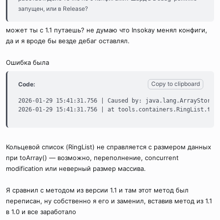
запущен, или в Release?
может ты с 1.1 путаешь? не думаю что Insokay менял конфиги,
да и я вроде бы везде дебаг оставлял.
Ошибка была
Copy to clipboard
Code:
2026-01-29 15:41:31.756 | Caused by: java.lang.ArrayStoreEx
2026-01-29 15:41:31.756 | at tools.containers.RingList.toA
Кольцевой список (RingList) не справляется с размером данных
при toArray() — возможно, переполнение, concurrent
modification или неверный размер массива.
Я сравнил с методом из версии 1.1 и там этот метод был
переписан, ну собственно я его и заменил, вставив метод из 1.1
в 1.0 и все заработало