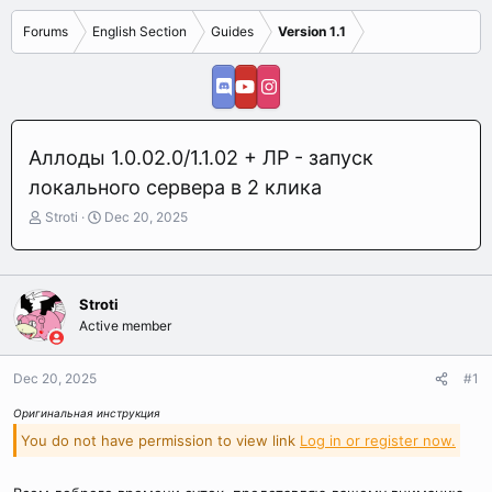
Forums
English Section
Guides
Version 1.1
Аллоды 1.0.02.0/1.1.02 + ЛР - запуск
локального сервера в 2 клика
T
S
Stroti
Dec 20, 2025
h
t
r
a
e
r
a
t
Stroti
d
d
Active member
s
a
t
t
a
e
Dec 20, 2025
#1
r
t
Оригинальная инструкция
e
You do not have permission to view link
Log in or register now.
r