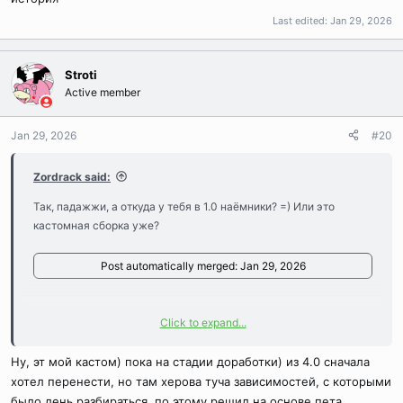
Last edited:
Jan 29, 2026
Stroti
Active member
Jan 29, 2026
#20
Zordrack said:
Так, падажжи, а откуда у тебя в 1.0 наёмники? =) Или это
кастомная сборка уже?
Post automatically merged:
Jan 29, 2026
Click to expand...
Ну тут мой косяк - у меня для 1.0 своя compose-сборка на базе
Ну, эт мой кастом) пока на стадии доработки) из 4.0 сначала
Dockerized v1.0 server files by spirtum
и я там ловил всякие баги
хотел перенести, но там херова туча зависимостей, с которыми
в том числе из-за Dubeu-режима. Например, шард в Debug
тупо периодиески зависает при смерти Скелета у Некра. А
было лень разбираться, по этому решил на основе пета