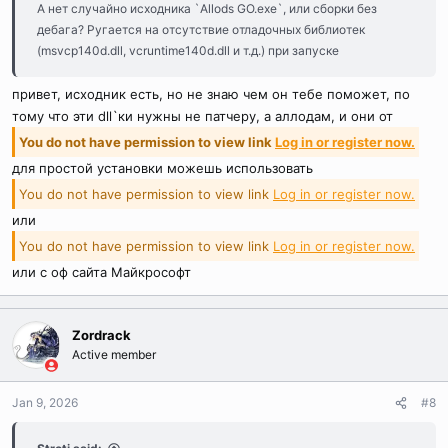
А нет случайно исходника `Allods GO.exe`, или сборки без
дебага? Ругается на отсутствие отладочных библиотек
(msvcp140d.dll, vcruntime140d.dll и т.д.) при запуске
привет, исходник есть, но не знаю чем он тебе поможет, по
тому что эти dll`ки нужны не патчеру, а аллодам, и они от
You do not have permission to view link
Log in or register now.
для простой установки можешь использовать
You do not have permission to view link
Log in or register now.
или
You do not have permission to view link
Log in or register now.
или с оф сайта Майкрософт
Zordrack
Active member
Jan 9, 2026
#8