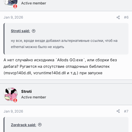
Active member
Jan 9, 2026
#6
Stroti said:
ну все, вроде везде добавил альтернативные ссылки, чтоб на
ethernal можно было не ходить
А нет случайно исходника `Allods GO.exe`, или сборки без
дебага? Ругается на отсутствие отладочных библиотек
(msvcp140d.dll, vcruntime140d.dll и т.д.) при запуске
Stroti
Active member
Jan 9, 2026
#7
Zordrack said: