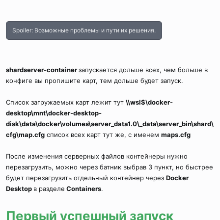
Spoiler:
Возможные проблемы и пути их решения.
shardserver-container
запускается дольше всех, чем больше в
конфиге вы пропишите карт, тем дольше будет запуск.
Список загружаемых карт лежит тут
\\wsl$\docker-
desktop\mnt\docker-desktop-
disk\data\docker\volumes\server_data1.0\_data\server_bin\shard\
cfg\map.cfg
список всех карт тут же, с именем
maps.cfg
После изменения серверных файлов контейнеры нужно
перезагрузить, можно через батник выбрав 3 пункт, но быстрее
будет перезагрузить отдельный контейнер через
Docker
Desktop
в разделе
Containers
.
Первый успешный запуск