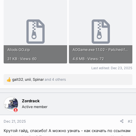
Allods GO.zip
AOGame.exe 1.1.02 - Patched for certificate expiration.zip
31 KB · Views: 60
4.6 MB · Views: 72
Last edited:
Dec 23, 2025
galt32
,
unii
,
Spinar
and 4 others
R
e
a
c
Zordrack
t
Active member
i
o
n
Dec 21, 2025
#2
s
Крутой гайд, спасибо! А можно узнать - как скачать по ссылкам
: