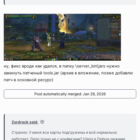
ну, фикс вроде как удался, в папку \server_bin\jars нужно
закинуть патченый tools.jar (архив в вложении, позже добавлю
патч в основной ресурс)
Post automatically merged:
Jan 29, 2026
Zordrack said:
Странно. У меня все карты подгружены и всё нормально
работает. Дело точно не с конфигами? Шард в Debug-режиме