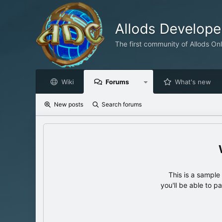
Allods Develop
The first community of Allods On
Wiki
Forums
What's new
New posts
Search forums
This is a sampl
you'll be able to p