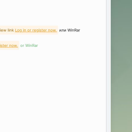
iew link
Log in or register now.
или WinRar
ister now.
or WinRar