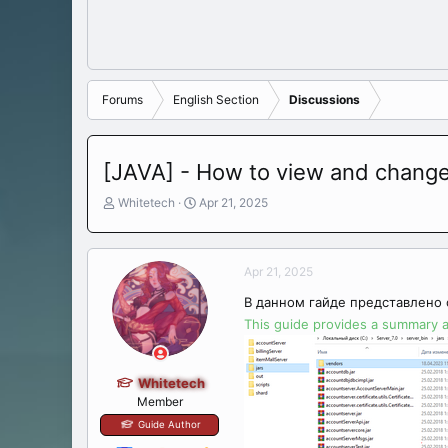
Forums
English Section
Discussions
[JAVA] - How to view and change 
T
S
Whitetech
Apr 21, 2025
h
t
r
a
e
r
Apr 21, 2025
a
t
d
d
В данном гайде представлено 
s
a
This guide provides a summary an
t
t
a
e
r
t
Whitetech
e
Member
r
Guide Author