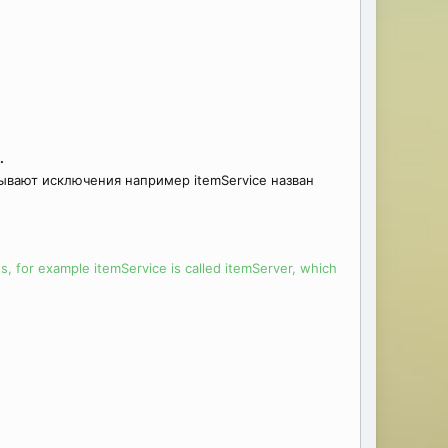
.
о бывают исключения например
itemService
назван
ons, for example itemService is called itemServer, which