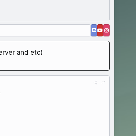
erver and etc)
#1
.