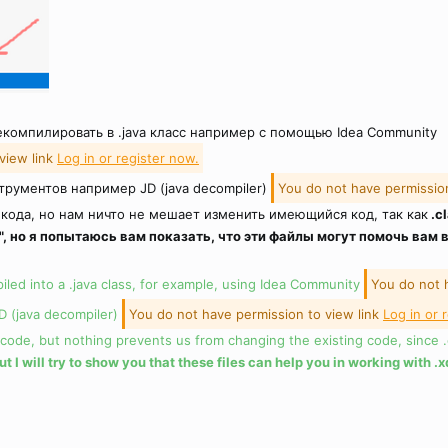
омпилировать в .java класс например с помощью Idea Community
view link
Log in or register now.
трументов например JD (java decompiler)
You do not have permission
кода, но нам ничто не мешает изменить имеющийся код, так как
.c
", но я попытаюсь вам показать, что эти файлы могут помочь вам 
iled into a .java class, for example, using Idea Community
You do not 
JD (java decompiler)
You do not have permission to view link
Log in or 
ode, but nothing prevents us from changing the existing code, since .c
 but I will try to show you that these files can help you in working with