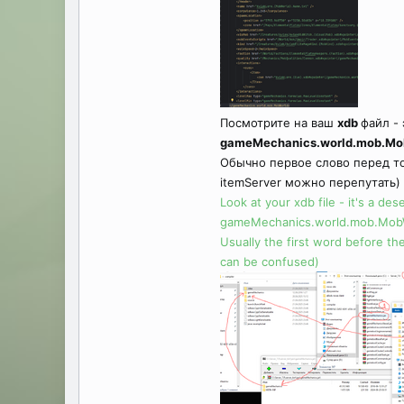
Посмотрите на ваш
xdb
файл -
gameMechanics.world.mob.Mob
Обычно первое слово перед то
itemServer
можно перепутать)
Look at your xdb file - it's a des
gameMechanics.world.mob.MobWorl
Usually the first word before the
can be confused)