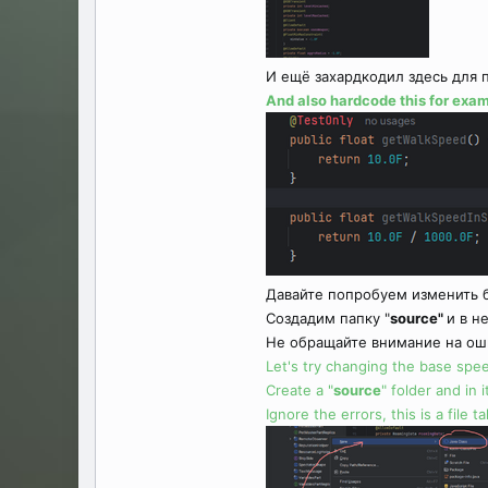
И ещё захардкодил здесь для 
And also hardcode this for exa
Давайте попробуем изменить 
Создадим папку "
source"
и в н
Не обращайте внимание на ошиб
Let's try changing the base spe
Create a "
source
" folder and in
Ignore the errors, this is a file