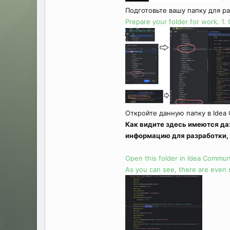
Подготовьте вашу папку для раб
Prepare your folder for work. 1. 
Откройте данную папку в Idea
Как видите здесь имеются да
информацию для разработки, 
Open this folder in Idea Communi
As you can see, there are even 