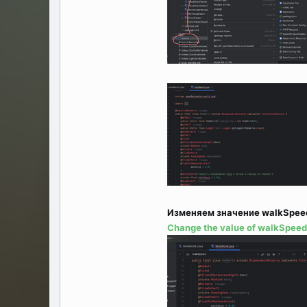
Изменяем значение walkSpeed с
Change the value of walkSpeed f