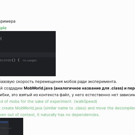
примера
mple
базовую скорость перемещения мобов ради эксперимента.
ей создадим
MobWorld.java (аналогичное название для .class) и п
ки, это взятый из контекста файл, у него естественно нет зависи
ed of mobs for the sake of experiment. (walkSpeed)
 it create MobWorld.java (similar name to .class) and move the decompiled
 taken out of context, it naturally has no dependencies.