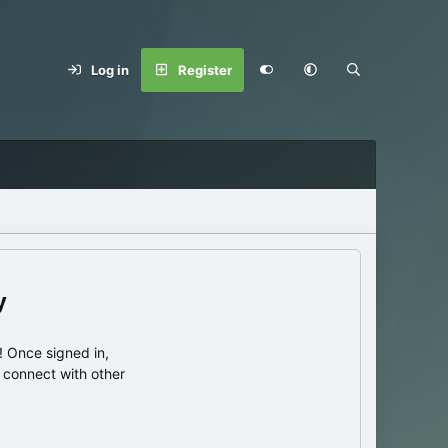
Log in
Register
y
 Once signed in,
s connect with other