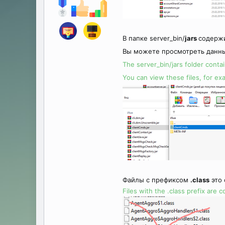
В папке server_bin/
jars
содержи
Вы можете просмотреть данн
The server_bin/jars folder cont
You can view these files, for ex
Файлы c префиксом
.class
это
Files with the .class prefix are c