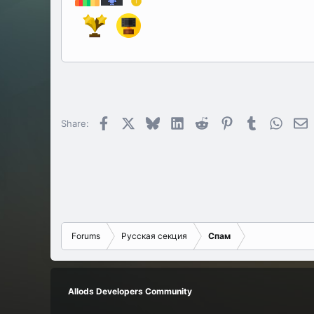
Facebook
X
Bluesky
LinkedIn
Reddit
Pinterest
Tumblr
Whats
E
Share:
Forums
Русская секция
Спам
Allods Developers Community