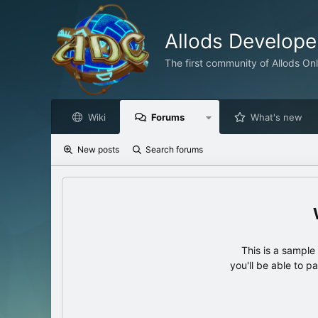
Allods Develop
The first community of Allods On
Wiki
Forums
What's new
New posts
Search forums
This is a sampl
you'll be able to p