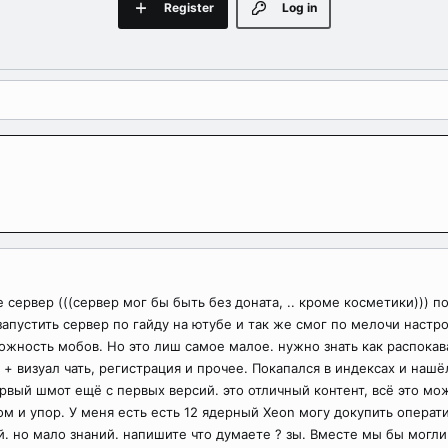
Register
Log in
е сервер (((сервер мог бы быть без доната, .. кроме косметики)))
запустить сервер по гайду на ютубе и так же смог по мелочи настр
ожность мобов. Но это лиш самое малое. нужно знать как распокава
+ визуал чать, регистрация и прочее. Покапался в индексах и наш
ервый шмот ещё с первых версий. это отличный контент, всё это мож
том и упор. У меня есть есть 12 ядерный Xeon могу докупить операти
й. но мало знаний. напишите что думаете ? зы. Вместе мы бы могли