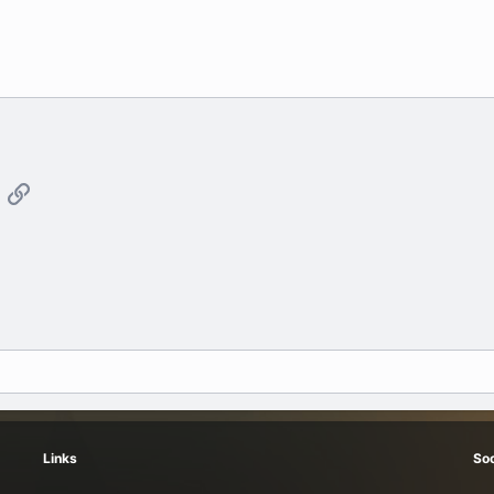
App
mail
Link
Links
Soc