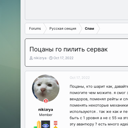
Forums
Русская секция
Спам
Поцаны го пилить сервак
T
S
nikizrya
Oct 17, 2022
h
t
r
a
e
r
Oct 17, 2022
a
t
d
d
Поцаны, кто шарит как, давайт
s
a
помогите чем можите. я смог 
t
t
a
e
вендоров, поменял рейты и сл
r
поменять некоторые механики 
t
nikizrya
используются . так же как и п
e
Member
быть с 1 уровня а не с 55 на э
r
эту авантюру ? есть много иде