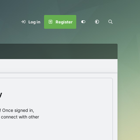
Log in
Register
y
 Once signed in,
s connect with other