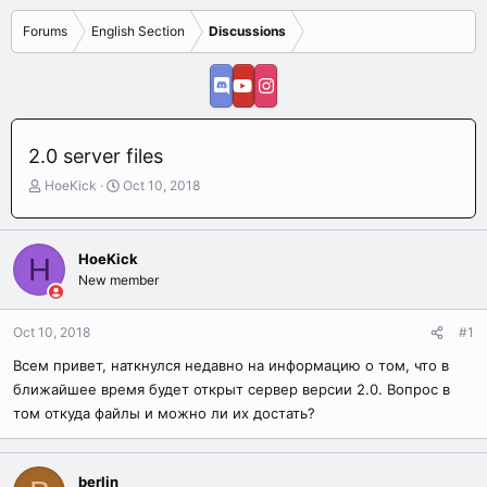
Forums
English Section
Discussions
2.0 server files
T
S
HoeKick
Oct 10, 2018
h
t
r
a
e
r
HoeKick
H
a
t
New member
d
d
s
a
t
t
Oct 10, 2018
#1
a
e
r
Всем привет, наткнулся недавно на информацию о том, что в
t
ближайшее время будет открыт сервер версии 2.0. Вопрос в
e
том откуда файлы и можно ли их достать?
r
berlin