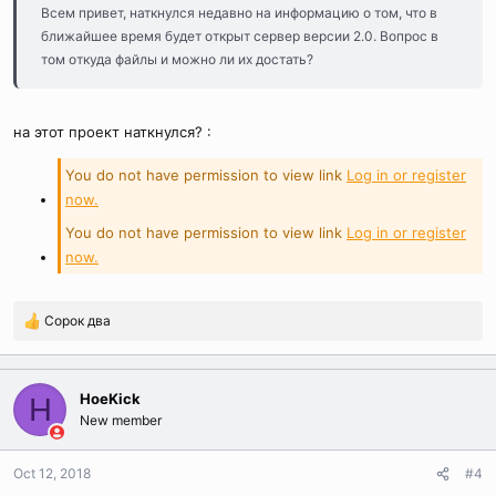
Всем привет, наткнулся недавно на информацию о том, что в
ближайшее время будет открыт сервер версии 2.0. Вопрос в
том откуда файлы и можно ли их достать?
на этот проект наткнулся? :
You do not have permission to view link
Log in or register
now.
You do not have permission to view link
Log in or register
now.
Сорок два
R
e
a
c
HoeKick
H
t
New member
i
o
n
Oct 12, 2018
#4
s