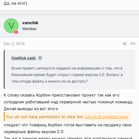
Да, на этот)
:
vanchik
V
Member
Dec 2, 2018
#5
HoeKick said:
Всем привет, наткнулся недавно на информацию о том, что в
ближайшее время будет открыт сервер версии 2.0. Вопрос в
том откуда файлы и можно ли их достать?
К слову сказать Корбен приостановил проект так как его
сотрудник работавший над серверной частью покинул команду.
Делая выводы из вот этого
You do not have permission to view link
Log in or register now.
следует что товарищ Корбен готов выставить на продажу свои
серверные файлы версии 2.0
Так же в данном видео можно увидеть все контактные данные