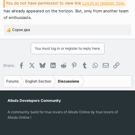
You do not have permission to view link
Log in or register now.
has already appeared on the horizon. But, only from another team
of enthusiasts.
Сорок два
R
e
a
c
You must log in or register to reply here.
t
i
o
Facebook
X
Bluesky
LinkedIn
Reddit
Pinterest
Tumblr
WhatsApp
Email
Link
Share:
n
s
:
Forums
English Section
Discussions
Allods Developers Community
A community build for true lovers of Allods Online by true lovers of
Allods Online !